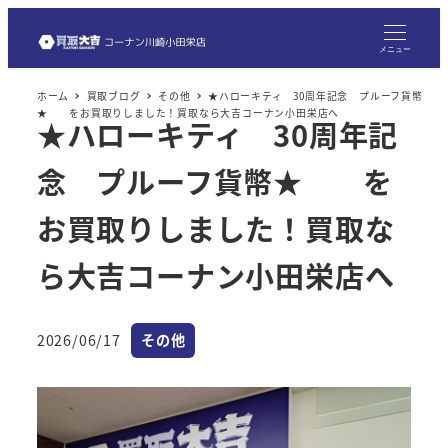
メ
イ
メニュー
ン
ホーム
買取ブログ
その他
★ハローキティ 30周年記念 プルーフ貨幣
コ
★ をお買取りしました！買取なら大吉コーナン小田栄店へ
★ハローキティ 30周年記
ン
テ
念 プルーフ貨幣★ を
ン
ツ
お買取りしました！買取な
へ
ら大吉コーナン小田栄店へ
移
動
カテゴリー
2026/06/17
その他
投稿日