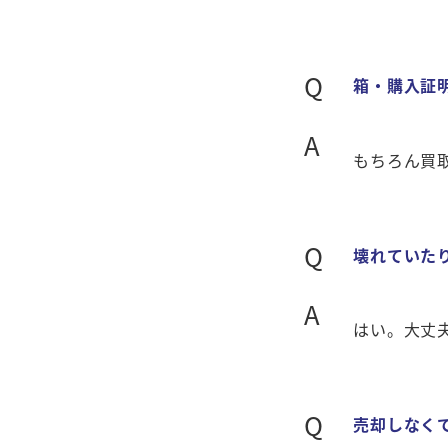
Q
箱・購入証
A
もちろん買
Q
壊れていた
A
はい。大丈
Q
売却しなく