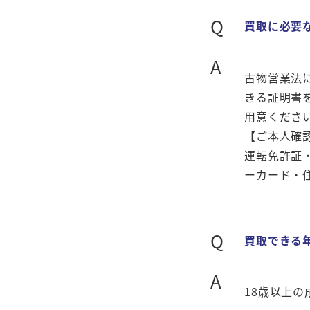
Q
買取に必要
A
古物営業法
きる証明書
用意くださ
【ご本人確
運転免許証
ーカード・
Q
買取できる
A
18歳以上