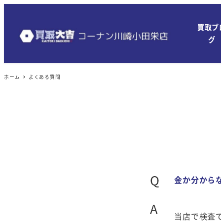
メ
イ
買取ブ
ン
グ
コ
ン
ホーム
よくある質問
テ
ン
ツ
へ
移
動
Q
金か分から
A
当店で検査