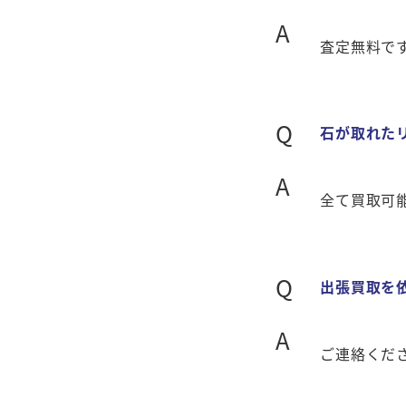
A
査定無料で
Q
石が取れた
A
全て買取可
Q
出張買取を
A
ご連絡くだ