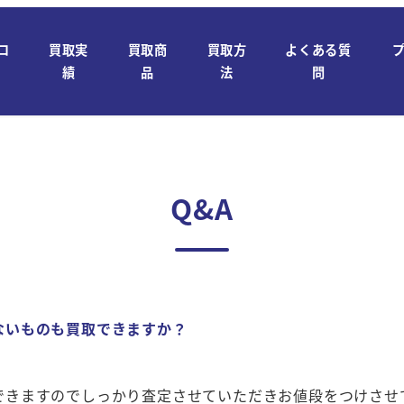
ロ
買取実
買取商
買取方
よくある質
績
品
法
問
Q&A
ないものも買取できますか？
できますのでしっかり査定させていただきお値段をつけさせ