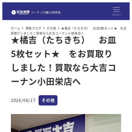
メ
イ
メニュー
ン
ホーム
買取ブログ
その他
★橘吉（たちきち） お皿5枚セット★ をお
コ
買取りしました！買取なら大吉コーナン小田栄店へ
★橘吉（たちきち） お皿
ン
テ
5枚セット★ をお買取り
ン
ツ
しました！買取なら大吉コ
へ
ーナン小田栄店へ
移
動
カテゴリー
2026/06/17
その他
投稿日