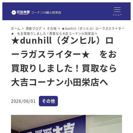
メ
イ
メニュー
ン
ホーム
買取ブログ
その他
★dunhill（ダンヒル）ローラガスライター
コ
★ をお買取りしました！買取なら大吉コーナン小田栄店へ
★dunhill（ダンヒル）ロ
ン
テ
ーラガスライター★ をお
ン
ツ
買取りしました！買取なら
へ
大吉コーナン小田栄店へ
移
動
カテゴリー
2026/06/01
その他
投稿日