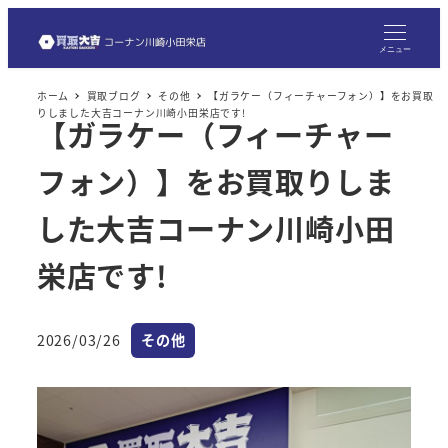
メ
イ
メニュー
ン
ホーム
買取ブログ
その他
【ガラケー（フィーチャーフォン）】をお買取
コ
りしました大吉コーナン川崎小田栄店です!
【ガラケー（フィーチャー
ン
テ
フォン）】をお買取りしま
ン
ツ
した大吉コーナン川崎小田
へ
栄店です!
移
動
カテゴリー
2026/03/26
その他
投稿日