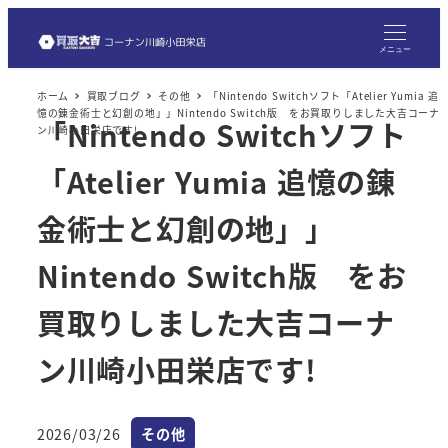
メ
イ
メニュー
ン
ホーム
買取ブログ
その他
「Nintendo Switchソフト「Atelier Yumia 追
コ
憶の錬金術士と幻創の地」」Nintendo Switch版 をお買取りしました大吉コーナ
「Nintendo Switchソフト
ン
ン川崎小田栄店です!
テ
「Atelier Yumia 追憶の錬
ン
ツ
金術士と幻創の地」」
へ
Nintendo Switch版 をお
移
動
買取りしました大吉コーナ
ン川崎小田栄店です!
カテゴリー
2026/03/26
その他
投稿日