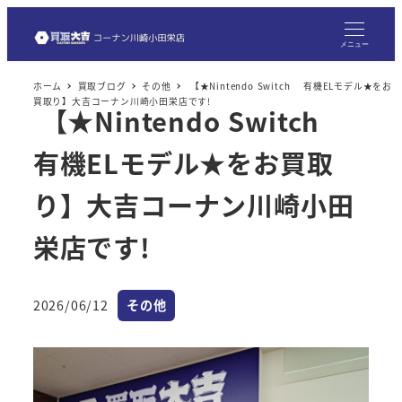
メ
イ
メニュー
ン
ホーム
買取ブログ
その他
【★Nintendo Switch 有機ELモデル★をお
コ
買取り】大吉コーナン川崎小田栄店です!
【★Nintendo Switch
ン
テ
有機ELモデル★をお買取
ン
ツ
り】大吉コーナン川崎小田
へ
栄店です!
移
動
カテゴリー
2026/06/12
その他
投稿日