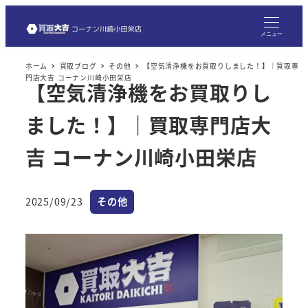
メ
イ
メニュー
ン
ホーム
買取ブログ
その他
【空気清浄機をお買取りしました！】｜買取専
コ
門店大吉 コーナン川崎小田栄店
【空気清浄機をお買取りし
ン
テ
ました！】｜買取専門店大
ン
ツ
吉 コーナン川崎小田栄店
へ
移
カテゴリー
2025/09/23
その他
動
投稿日