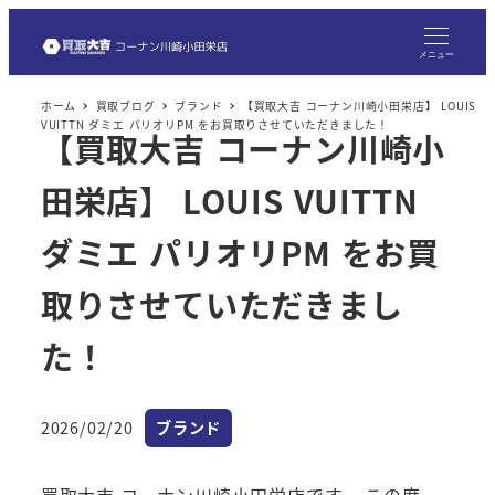
メ
イ
メニュー
ン
ホーム
買取ブログ
ブランド
【買取大吉 コーナン川崎小田栄店】 LOUIS
コ
VUITTN ダミエ パリオリPM をお買取りさせていただきました！
【買取大吉 コーナン川崎小
ン
テ
田栄店】 LOUIS VUITTN
ン
ツ
ダミエ パリオリPM をお買
へ
取りさせていただきまし
移
動
た！
カテゴリー
2026/02/20
ブランド
投稿日
買取大吉 コーナン川崎小田栄店です。 この度、