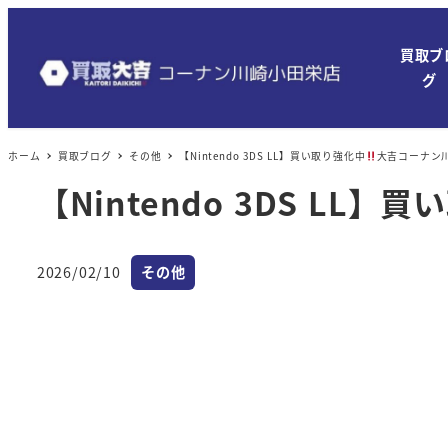
メ
イ
買取ブ
ン
グ
コ
ン
ホーム
買取ブログ
その他
【Nintendo 3DS LL】買い取り強化中
大吉コーナン
テ
ン
【Nintendo 3DS LL】
ツ
へ
カテゴリー
移
2026/02/10
その他
投稿日
動