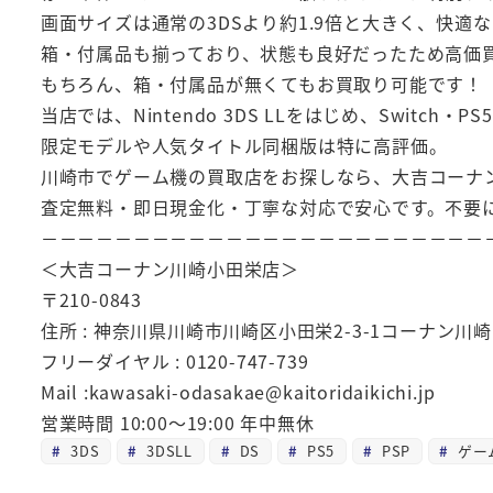
画面サイズは通常の3DSより約1.9倍と大きく、快適
箱・付属品も揃っており、状態も良好だったため高価
もちろん、箱・付属品が無くてもお買取り可能です！
当店では、Nintendo 3DS LLをはじめ、Switc
限定モデルや人気タイトル同梱版は特に高評価。
川崎市でゲーム機の買取店をお探しなら、大吉コーナ
査定無料・即日現金化・丁寧な対応で安心です。不要
－－－－－－－－－－－－－－－－－－－－－－－－
＜大吉コーナン川崎小田栄店＞
〒210-0843
住所 : 神奈川県川崎市川崎区小田栄2-3-1コーナン川
フリーダイヤル : 0120-747-739
Mail :kawasaki-odasakae@kaitoridaikichi.jp
営業時間 10:00～19:00 年中無休
3DS
3DSLL
DS
PS5
PSP
ゲー