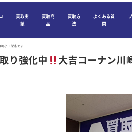
ロ
買取実
買取商
買取方
よくある質
績
品
法
問
川崎小田栄店です!
買い取り強化中
大吉コーナン川