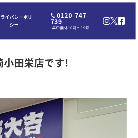
0120-747-
プライバシーポリ
739
シー
年中無休10時～19時
崎小田栄店です!