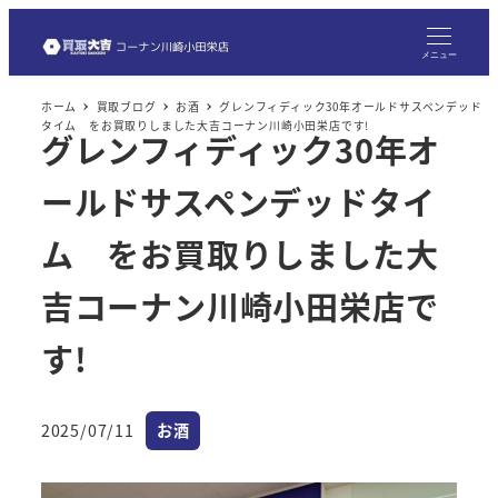
メ
イ
メニュー
ン
ホーム
買取ブログ
お酒
グレンフィディック30年オールドサスペンデッド
コ
タイム をお買取りしました大吉コーナン川崎小田栄店です!
グレンフィディック30年オ
ン
テ
ールドサスペンデッドタイ
ン
ツ
ム をお買取りしました大
へ
吉コーナン川崎小田栄店で
移
動
す!
カテゴリー
2025/07/11
お酒
投稿日