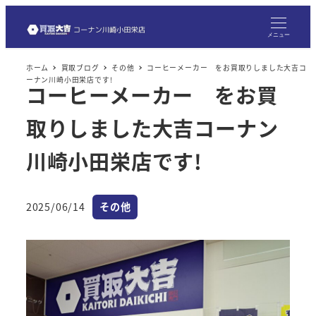
メ
イ
メニュー
ン
ホーム
買取ブログ
その他
コーヒーメーカー をお買取りしました大吉コ
コ
ーナン川崎小田栄店です!
コーヒーメーカー をお買
ン
テ
取りしました大吉コーナン
ン
ツ
川崎小田栄店です!
へ
移
カテゴリー
2025/06/14
その他
動
投稿日