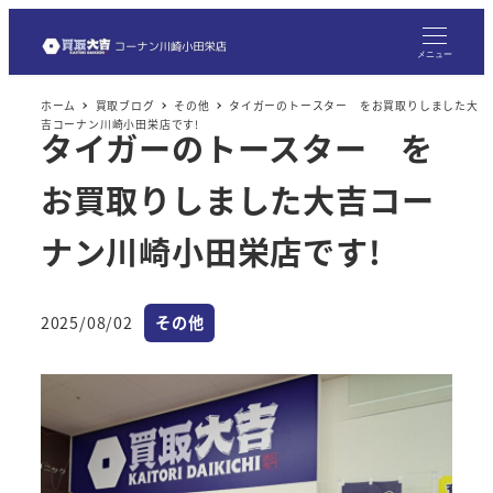
メ
イ
メニュー
ン
ホーム
買取ブログ
その他
タイガーのトースター をお買取りしました大
コ
吉コーナン川崎小田栄店です!
タイガーのトースター を
ン
テ
お買取りしました大吉コー
ン
ツ
ナン川崎小田栄店です!
へ
移
カテゴリー
2025/08/02
その他
動
投稿日