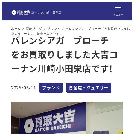
メ
イ
メニュー
ン
ホーム
買取ブログ
ブランド
バレンシアガ ブローチ をお買取りしまし
コ
た大吉コーナン川崎小田栄店です!
バレンシアガ ブローチ
ン
テ
をお買取りしました大吉コ
ン
ツ
ーナン川崎小田栄店です!
へ
移
カテゴリー
カテゴリー
2025/06/11
ブランド
貴金属・ジュエリー
動
投稿日