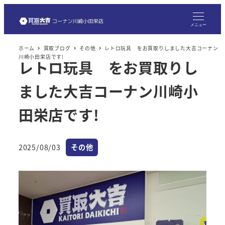
メ
イ
メニュー
ン
ホーム
買取ブログ
その他
レトロ玩具 をお買取りしました大吉コーナン
コ
川崎小田栄店です!
レトロ玩具 をお買取りし
ン
テ
ました大吉コーナン川崎小
ン
ツ
田栄店です!
へ
移
カテゴリー
2025/08/03
その他
動
投稿日