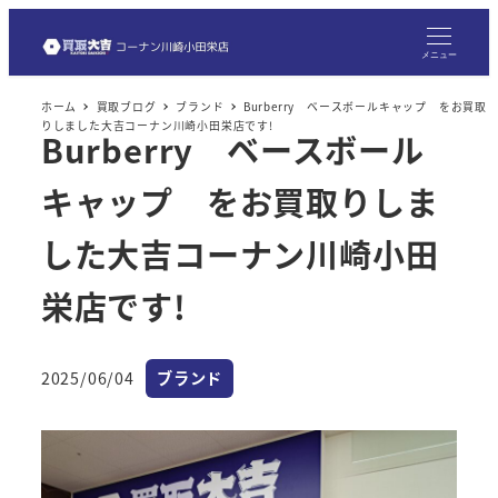
メ
イ
メニュー
ン
ホーム
買取ブログ
ブランド
Burberry ベースボールキャップ をお買取
コ
りしました大吉コーナン川崎小田栄店です!
Burberry ベースボール
ン
テ
キャップ をお買取りしま
ン
ツ
した大吉コーナン川崎小田
へ
栄店です!
移
動
カテゴリー
2025/06/04
ブランド
投稿日