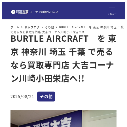
メ
イ
メニュー
ン
ホーム
買取ブログ
その他
BURTLE AIRCRAFT を 東京 神奈川 埼玉 千葉
コ
で売るなら買取専門店 大吉コーナン川崎小田栄店へ!!
BURTLE AIRCRAFT を 東
ン
テ
京 神奈川 埼玉 千葉 で売る
ン
ツ
なら買取専門店 大吉コーナ
へ
ン川崎小田栄店へ!!
移
動
カテゴリー
2025/08/21
その他
投稿日