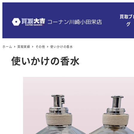
メ
イ
買取ブ
ン
グ
コ
ン
ホーム
買取実績
その他
使いかけの香水
テ
ン
使いかけの香水
ツ
へ
移
動