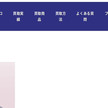
ロ
買取実
買取商
買取方
よくある質
績
品
法
問