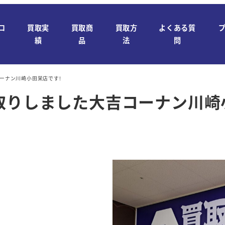
ロ
買取実
買取商
買取方
よくある質
績
品
法
問
ーナン川崎小田栄店です!
取りしました大吉コーナン川崎