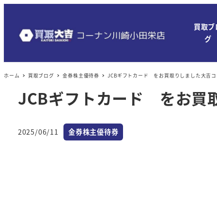
メ
イ
買取ブ
ン
グ
コ
ン
ホーム
買取ブログ
金券株主優待券
JCBギフトカード をお買取りしました大吉コ
テ
ン
JCBギフトカード をお買
ツ
へ
カテゴリー
移
2025/06/11
金券株主優待券
投稿日
動