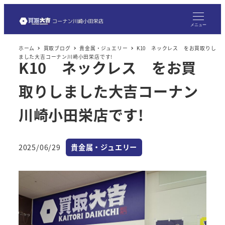
メ
イ
メニュー
ン
ホーム
買取ブログ
貴金属・ジュエリー
K10 ネックレス をお買取りし
コ
ました大吉コーナン川崎小田栄店です!
K10 ネックレス をお買
ン
テ
取りしました大吉コーナン
ン
ツ
川崎小田栄店です!
へ
移
カテゴリー
2025/06/29
貴金属・ジュエリー
動
投稿日