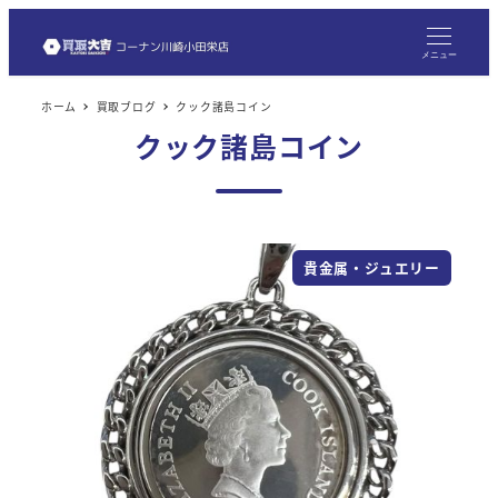
メ
イ
メニュー
ン
ホーム
買取ブログ
クック諸島コイン
コ
クック諸島コイン
ン
テ
ン
ツ
貴金属・ジュエリー
へ
移
動