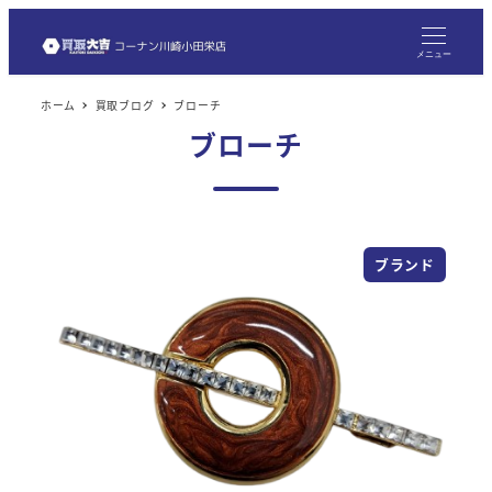
メ
イ
メニュー
ン
ホーム
買取ブログ
ブローチ
コ
ブローチ
ン
テ
ン
ツ
ブランド
へ
移
動