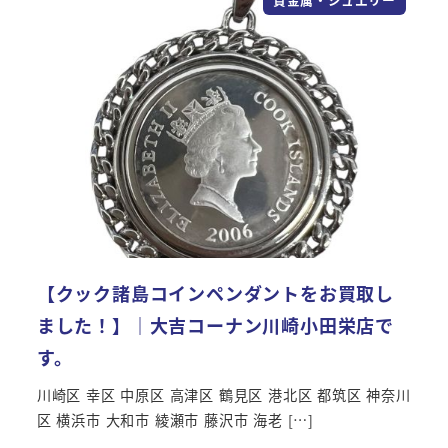
【クック諸島コインペンダントをお買取し
ました！】｜大吉コーナン川崎小田栄店で
す。
川崎区 幸区 中原区 高津区 鶴見区 港北区 都筑区 神奈川
区 横浜市 大和市 綾瀬市 藤沢市 海老 […]