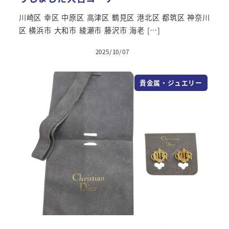
川崎区 幸区 中原区 高津区 鶴見区 港北区 都筑区 神奈川
区 横浜市 大和市 綾瀬市 藤沢市 海老 […]
2025/10/07
投稿日
貴金属・ジュエリー