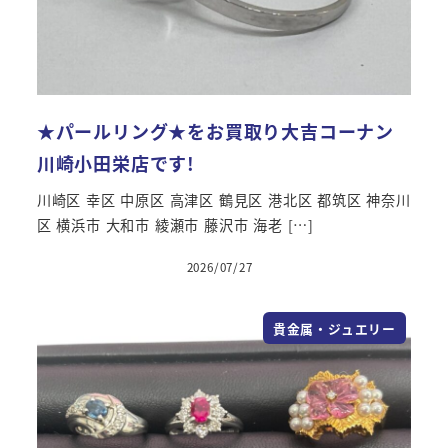
★パールリング★をお買取り大吉コーナン
川崎小田栄店です!
川崎区 幸区 中原区 高津区 鶴見区 港北区 都筑区 神奈川
区 横浜市 大和市 綾瀬市 藤沢市 海老 […]
2026/07/27
投稿日
貴金属・ジュエリー