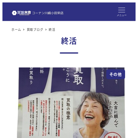
メ
イ
メニュー
ン
ホーム
買取ブログ
終活
コ
終活
ン
テ
ン
ツ
その他
へ
移
動