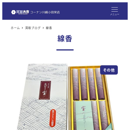
メ
イ
メニュー
ン
ホーム
買取ブログ
線香
コ
線香
ン
テ
ン
ツ
その他
へ
移
動