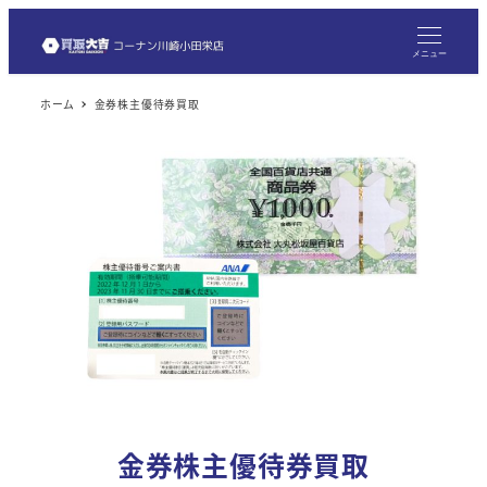
メ
イ
メニュー
ン
ホーム
金券株主優待券買取
コ
ン
テ
ン
ツ
へ
移
動
金券株主優待券買取