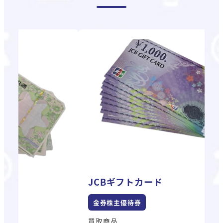
JCBギフトカード
共
金券株主優待券
買取商品