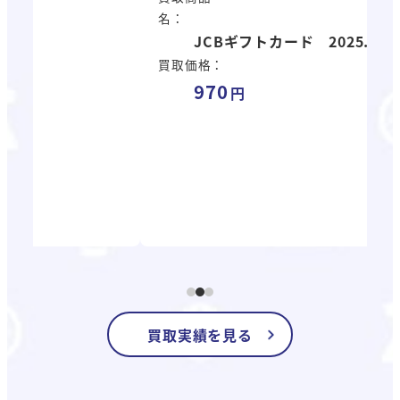
名：
JCBギフトカード 2025.6
買
買取価格：
名
970
買
買取実績を見る